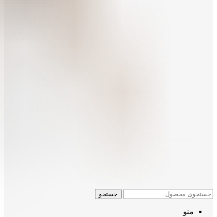
جستجو
منو