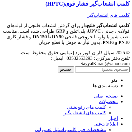
کلمپ انشعاب‌گیر فشار قوی(HPTC)
کلمپ های انشعاب‌گیر
کلمپ انشعاب‌گیر فلنج‌دار
برای گرفتن انشعاب فلنجی از لوله‌های
فولادی، چدنی، UPVC، پلی‌اتیلن و GRP طراحی شده است. مناسب
نصب شیر یا ولو، با خروجی فلنجی
DN50 تا DN150
و فشار کاری
PN10 و PN16
، بدون نیاز به جوش یا قطع جریان.
© 2025 سیال کاران کویر یزد | تمامی حقوق محفوظ است.
تلفن دفتر مرکزی : 03532553293 | ایمیل :
SayyalKaran@yahoo.com
جستجو
منو
دسته بندی ها
صفحه اصلی
محصولات
کلمپ های رفع‌نشتی
کلمپ های انشعاب‌گیر
اخبار
اطلاعات‌فنی
مشخصات فنی کلمپ استیل تعمیراتی