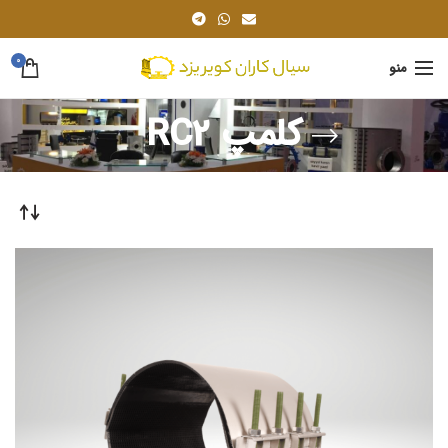
0
منو
کلمپ RC2