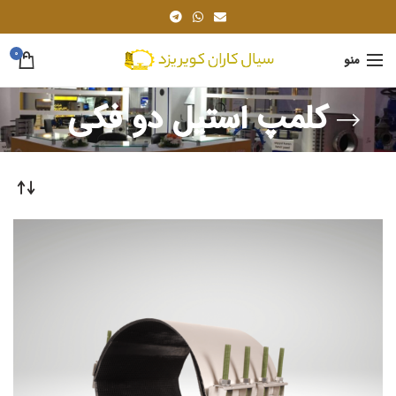
0
منو
کلمپ استیل دو فکی