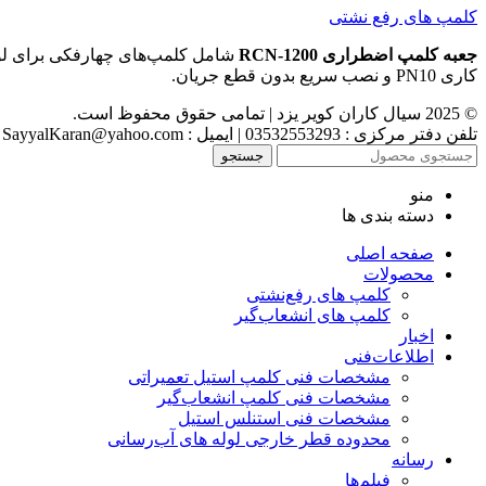
کلمپ های رفع نشتی
جعبه کلمپ اضطراری RCN-1200
شامل کلمپ‌های چهارفکی برای لوله‌هایی با قطر 635 تا 1200
کاری PN10 و نصب سریع بدون قطع جریان.
© 2025 سیال کاران کویر یزد | تمامی حقوق محفوظ است.
تلفن دفتر مرکزی : 03532553293 | ایمیل : SayyalKaran@yahoo.com
جستجو
منو
دسته بندی ها
صفحه اصلی
محصولات
کلمپ های رفع‌نشتی
کلمپ های انشعاب‌گیر
اخبار
اطلاعات‌فنی
مشخصات فنی کلمپ استیل تعمیراتی
مشخصات فنی کلمپ انشعاب‌گیر
مشخصات فنی استنلس استیل
محدوده قطر خارجی لوله های آب‌رسانی
رسانه
فیلم‌ها