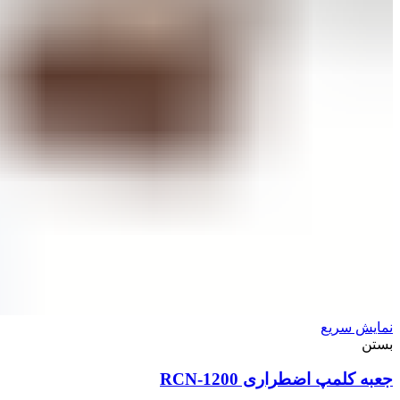
نمایش سریع
بستن
جعبه کلمپ اضطراری RCN-1200