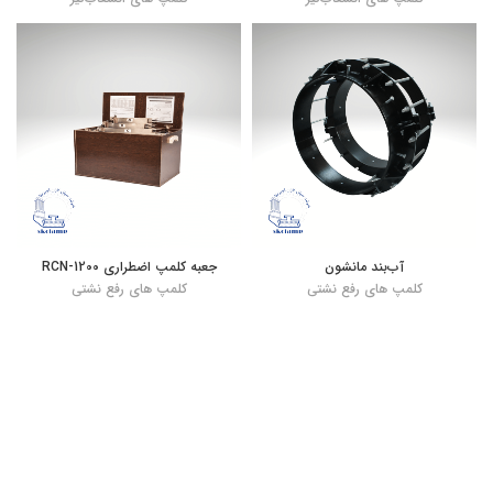
آب‌بند مانشون
جعبه کلمپ اضطراری RCN-1200
کلمپ های رفع نشتی
کلمپ های رفع نشتی