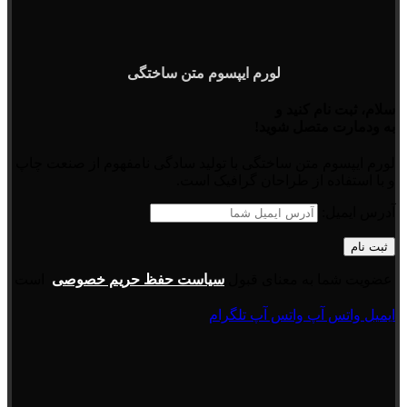
لورم ایپسوم متن ساختگی
سلام، ثبت نام کنید و
به ودمارت متصل شوید!
لورم ایپسوم متن ساختگی با تولید سادگی نامفهوم از صنعت چاپ
و با استفاده از طراحان گرافیک است.
آدرس ایمیل:
عضویت شما به معنای قبول
سیاست حفظ حریم خصوصی
است
ایمیل
واتس آپ
واتس آپ
تلگرام