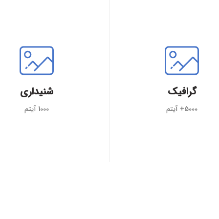
گرافیک
شنیداری
5000+ آیتم
1000 آیتم