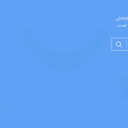
طراحان
 است .