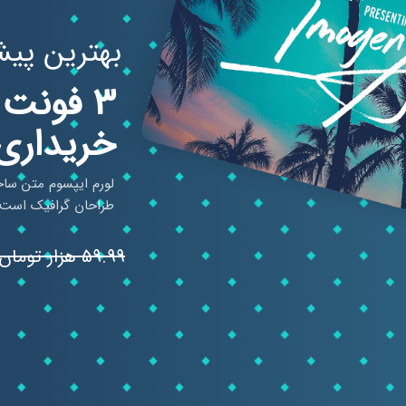
بهترین پیش
3 فونت
خریداری 
لورم ایپسوم متن ساخ
طراحان گرافیک است. 
59.99 هزار تومان