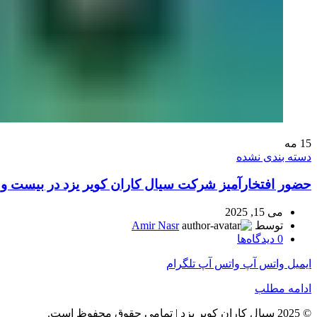
15
مه
دسته بندی نشده
حضور افتخارآمیز شرکت سیال کاران کویر یزد در بیست و نهم
می 15, 2025
توسط
Amir Nasr
0
دیدگاه‌ها
ایمیل
واتس آپ
واتس آپ
تلگرام
ادامه مطلب
© 2025 سیال کاران کویر یزد | تمامی حقوق محفوظ است.