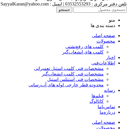
تلفن دفتر مرکزی : 03532553293 | ایمیل : SayyalKaran@yahoo.com
جستجو
منو
دسته بندی ها
صفحه اصلی
محصولات
کلمپ های رفع‌نشتی
کلمپ های انشعاب‌گیر
اخبار
اطلاعات‌فنی
مشخصات فنی کلمپ استیل تعمیراتی
مشخصات فنی کلمپ انشعاب‌گیر
مشخصات فنی استنلس استیل
محدوده قطر خارجی لوله های آب‌رسانی
رسانه
فیلم‌ها
کاتالوگ
تماس‌با‌ما
درباره‌ما
صفحه اصلی
محصولات