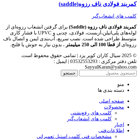
کمربند فولادی ناف رزوه(saddle)
کلمپ های انشعاب‌گیر
کمربند فولادی ناف رزوه (Saddle)
برای گرفتن انشعاب رزوه‌ای از
لوله‌های پلی‌اتیلن،آزبست، فولادی، چدنی و UPVC با فشار کاری
متوسط طراحی شده است. نصب سریع، آب‌بندی ایمن و اتصال ناف
رزوه‌ای
از قطا 100 الی 250 میلیمتر
، بدون نیاز به جوش یا فلنج.
© 2025 سیال کاران کویر یزد | تمامی حقوق محفوظ است.
تلفن دفتر مرکزی : 03532553293 | ایمیل :
SayyalKaran@yahoo.com
جستجو
منو
دسته بندی ها
صفحه اصلی
محصولات
کلمپ های رفع‌نشتی
کلمپ های انشعاب‌گیر
اخبار
اطلاعات‌فنی
مشخصات فنی کلمپ استیل تعمیراتی